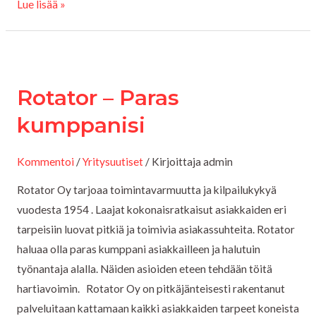
Lue lisää »
Rotator
–
Rotator – Paras
Paras
kumppanisi
kumppanisi
Kommentoi
/
Yritysuutiset
/ Kirjoittaja
admin
Rotator Oy tarjoaa toimintavarmuutta ja kilpailukykyä
vuodesta 1954 . Laajat kokonaisratkaisut asiakkaiden eri
tarpeisiin luovat pitkiä ja toimivia asiakassuhteita. Rotator
haluaa olla paras kumppani asiakkailleen ja halutuin
työnantaja alalla. Näiden asioiden eteen tehdään töitä
hartiavoimin. Rotator Oy on pitkäjänteisesti rakentanut
palveluitaan kattamaan kaikki asiakkaiden tarpeet koneista