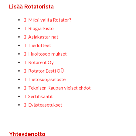
Lisää Rotatorista
Miksi valita Rotator?
Blogiarkisto
Asiakastarinat
Tiedotteet
Huoltosopimukset
Rotarent Oy
Rotator Eesti OÜ
Tietosuojaseloste
Teknisen Kaupan yleiset ehdot
Sertifikaatit
Evästeasetukset
Yhteydenotto