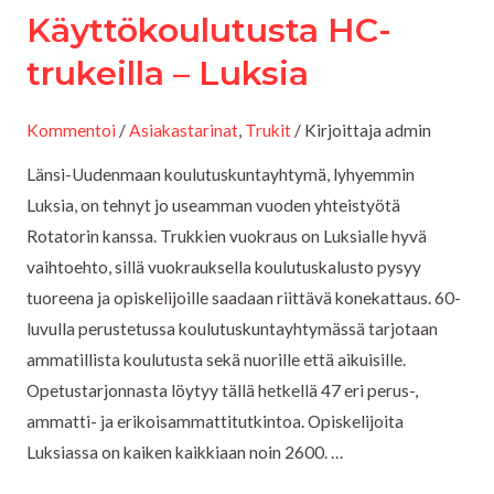
Käyttökoulutusta HC-
trukeilla
–
trukeilla – Luksia
Luksia
Kommentoi
/
Asiakastarinat
,
Trukit
/ Kirjoittaja
admin
Länsi-Uudenmaan koulutuskuntayhtymä, lyhyemmin
Luksia, on tehnyt jo useamman vuoden yhteistyötä
Rotatorin kanssa. Trukkien vuokraus on Luksialle hyvä
vaihtoehto, sillä vuokrauksella koulutuskalusto pysyy
tuoreena ja opiskelijoille saadaan riittävä konekattaus. 60-
KON
luvulla perustetussa koulutuskuntayhtymässä tarjotaan
ammatillista koulutusta sekä nuorille että aikuisille.
LE
Opetustarjonnasta löytyy tällä hetkellä 47 eri perus-,
ammatti- ja erikoisammattitutkintoa. Opiskelijoita
Luksiassa on kaiken kaikkiaan noin 2600. …