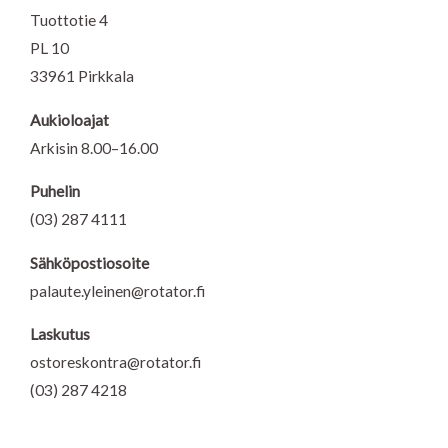
k
n
a
Tuottotie 4
m
PL 10
33961 Pirkkala
Aukioloajat
Arkisin 8.00–16.00
Puhelin
(03) 287 4111
Sähköpostiosoite
palaute.yleinen@rotator.fi
Laskutus
ostoreskontra@rotator.fi
(03) 287 4218