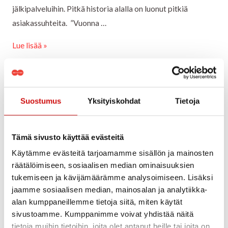
jälkipalveluihin. Pitkä historia alalla on luonut pitkiä
asiakassuhteita. ”Vuonna …
Lue lisää »
HC-
trukit
Suostumus
Yksityiskohdat
Tietoja
HC-trukit tuovat
tuovat
lisämuskelia
lisämuskelia Rotatorin
Tämä sivusto käyttää evästeitä
Rotatorin
tuotevalikoimaan
Käytämme evästeitä tarjoamamme sisällön ja mainosten
tuotevalikoimaan
räätälöimiseen, sosiaalisen median ominaisuuksien
tukemiseen ja kävijämäärämme analysoimiseen. Lisäksi
Kommentoi
/
Trukit
/ Kirjoittaja
admin
jaamme sosiaalisen median, mainosalan ja analytiikka-
Menossa on materiaalinkäsittelyn historian seuraava vaihe.
alan kumppaneillemme tietoja siitä, miten käytät
Perinteikäs suomalainen konealan maahantuoja Rotator
sivustoamme. Kumppanimme voivat yhdistää näitä
tietoja muihin tietoihin, joita olet antanut heille tai joita on
aloitti kiinalaisten Hangcha-materiaalinkäsittelykoneiden