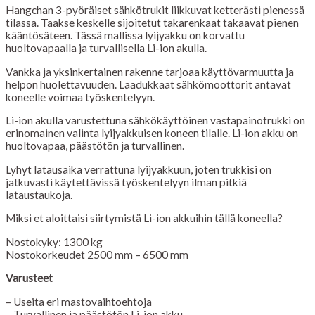
Hangchan 3-pyöräiset sähkötrukit liikkuvat ketterästi pienessä
tilassa. Taakse keskelle sijoitetut takarenkaat takaavat pienen
kääntösäteen. Tässä mallissa lyijyakku on korvattu
huoltovapaalla ja turvallisella Li-ion akulla.
Vankka ja yksinkertainen rakenne tarjoaa käyttövarmuutta ja
helpon huolettavuuden. Laadukkaat sähkömoottorit antavat
koneelle voimaa työskentelyyn.
Li-ion akulla varustettuna sähkökäyttöinen vastapainotrukki on
erinomainen valinta lyijyakkuisen koneen tilalle. Li-ion akku on
huoltovapaa, päästötön ja turvallinen.
Lyhyt latausaika verrattuna lyijyakkuun, joten trukkisi on
jatkuvasti käytettävissä työskentelyyn ilman pitkiä
lataustaukoja.
Miksi et aloittaisi siirtymistä Li-ion akkuihin tällä koneella?
Nostokyky: 1300 kg
Nostokorkeudet 2500 mm – 6500 mm
Varusteet
– Useita eri mastovaihtoehtoja
– Turvallinen ja päästötön Li-ion akku