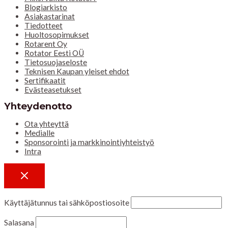
Blogiarkisto
Asiakastarinat
Tiedotteet
Huoltosopimukset
Rotarent Oy
Rotator Eesti OÜ
Tietosuojaseloste
Teknisen Kaupan yleiset ehdot
Sertifikaatit
Evästeasetukset
Yhteydenotto
Ota yhteyttä
Medialle
Sponsorointi ja markkinointiyhteistyö
Intra
Käyttäjätunnus tai sähköpostiosoite
Salasana