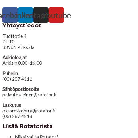
acebook
Linkedin
Instagram
Youtube
Yhteystiedot
Tuottotie 4
PL 10
33961 Pirkkala
Aukioloajat
Arkisin 8.00–16.00
Puhelin
(03) 287 4111
Sähköpostiosoite
palaute.yleinen@rotator.fi
Laskutus
ostoreskontra@rotator.fi
(03) 287 4218
Lisää Rotatorista
Miksi valita Rotator?