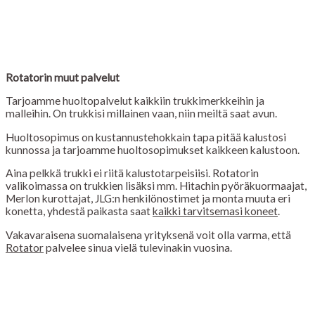
Rotatorin muut palvelut
Tarjoamme huoltopalvelut kaikkiin trukkimerkkeihin ja
malleihin. On trukkisi millainen vaan, niin meiltä saat avun.
Huoltosopimus on kustannustehokkain tapa pitää kalustosi
kunnossa ja tarjoamme huoltosopimukset kaikkeen kalustoon.
Aina pelkkä trukki ei riitä kalustotarpeisiisi. Rotatorin
valikoimassa on trukkien lisäksi mm. Hitachin pyöräkuormaajat,
Merlon kurottajat, JLG:n henkilönostimet ja monta muuta eri
konetta, yhdestä paikasta saat
kaikki tarvitsemasi koneet
.
Vakavaraisena suomalaisena yrityksenä voit olla varma, että
Rotator
palvelee sinua vielä tulevinakin vuosina.