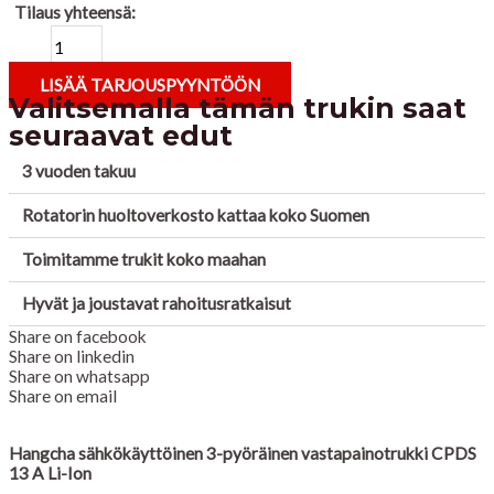
Tilaus yhteensä:
LISÄÄ TARJOUSPYYNTÖÖN
Valitsemalla tämän trukin saat
seuraavat edut
3 vuoden takuu
Rotatorin huoltoverkosto kattaa koko Suomen
Toimitamme trukit koko maahan
Hyvät ja joustavat rahoitusratkaisut
Share on facebook
Share on linkedin
Share on whatsapp
Share on email
Hangcha sähkökäyttöinen 3-pyöräinen vastapainotrukki CPDS
13 A Li-Ion