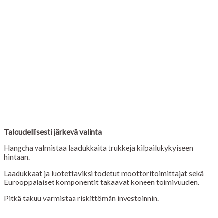
Taloudellisesti järkevä valinta
Hangcha valmistaa laadukkaita trukkeja kilpailukykyiseen
hintaan.
Laadukkaat ja luotettaviksi todetut moottoritoimittajat sekä
Eurooppalaiset komponentit takaavat koneen toimivuuden.
Pitkä takuu varmistaa riskittömän investoinnin.