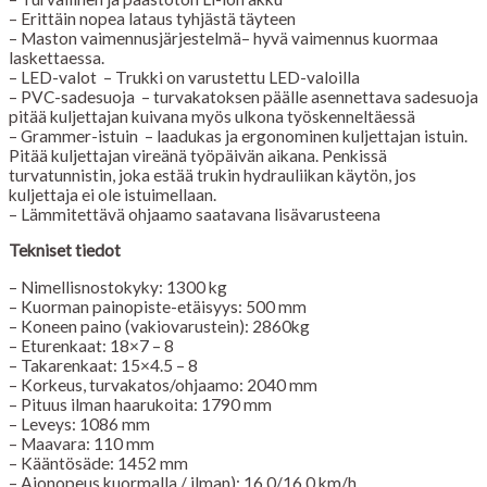
– Erittäin nopea lataus tyhjästä täyteen
– Maston vaimennusjärjestelmä– hyvä vaimennus kuormaa
laskettaessa.
– LED-valot – Trukki on varustettu LED-valoilla
– PVC-sadesuoja – turvakatoksen päälle asennettava sadesuoja
pitää kuljettajan kuivana myös ulkona työskenneltäessä
– Grammer-istuin – laadukas ja ergonominen kuljettajan istuin.
Pitää kuljettajan vireänä työpäivän aikana. Penkissä
turvatunnistin, joka estää trukin hydrauliikan käytön, jos
kuljettaja ei ole istuimellaan.
– Lämmitettävä ohjaamo saatavana lisävarusteena
Tekniset tiedot
– Nimellisnostokyky: 1300 kg
– Kuorman painopiste-etäisyys: 500 mm
– Koneen paino (vakiovarustein): 2860kg
– Eturenkaat: 18×7 – 8
– Takarenkaat: 15×4.5 – 8
– Korkeus, turvakatos/ohjaamo: 2040 mm
– Pituus ilman haarukoita: 1790 mm
– Leveys: 1086 mm
– Maavara: 110 mm
– Kääntösäde: 1452 mm
– Ajonopeus kuormalla / ilman): 16,0/16,0 km/h