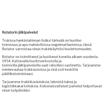
Rotatorin jälkipalvelut
Trukissa hankintahinnan lisäksi tärkeää on huollon
toimivuus ja apu mahdollisissa ongelmatilanteissa, tässä
Rotator varmistaa sinun trukinkäyttösi huolettomuuden.
Rotator on toimittanut ja huoltanut koneita alkaen vuodesta
1954. Kattavalla huoltoverkostolla ja
toimivilla jälkipalveluilla saat rahoillesi vastinetta. Tarjoamme
mielenrauhaa trukkiasioissa ja sinä voit keskittä
pääliiketoimintaasi.
Tarjoamme trukkikoulutuksia, teknistä tukea ja
logistiikkakartoituksia. Kokonaisvaltaiset palvelut helpottavat
sinun työpäivääsi.