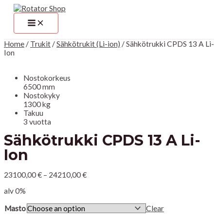
MAIN
Siirry
Sähkötrukki
MENU
sisältöön
CPDS
13
A
Li-
Home
/
Trukit
/
Sähkötrukit (Li-ion)
/ Sähkötrukki CPDS 13 A Li-
Ion
Ion
quantity
Nostokorkeus
6500 mm
Nostokyky
1300 kg
Takuu
3 vuotta
Sähkötrukki CPDS 13 A Li-
Ion
23100,00
€
–
24210,00
€
alv 0%
Masto
Clear