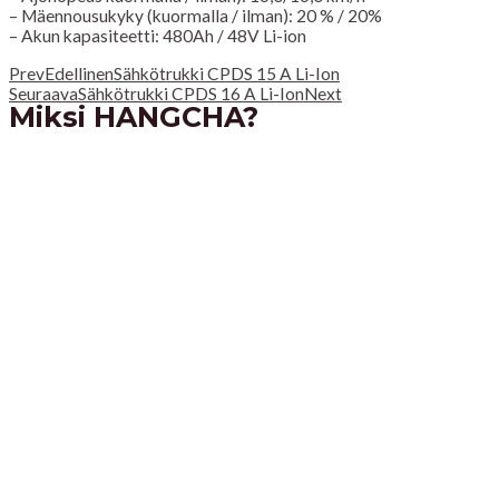
– Mäennousukyky (kuormalla / ilman): 20 % / 20%
– Akun kapasiteetti: 480Ah / 48V Li-ion
Prev
Edellinen
Sähkötrukki CPDS 15 A Li-Ion
Seuraava
Sähkötrukki CPDS 16 A Li-Ion
Next
Miksi HANGCHA?