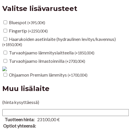
Valitse lisävarusteet
Bluespot
(
+
395,00
€
)
Fingertip
(
+
2250,00
€
)
Haarukoiden asetinlaite (hydraulinen levitys/kavennus)
(
+
1850,00
€
)
Turvaohjaamo lämmityslaitteella
(
+
1850,00
€
)
Turvaohjaamo ilmastoinnilla
(
+
2700,00
€
)
Ohjaamon Premium lämmitys
(
+
1700,00
€
)
Muu lisälaite
(hinta kysyttäessä)
Tuotteen hinta:
23100,00
€
Optiot yhteensä: