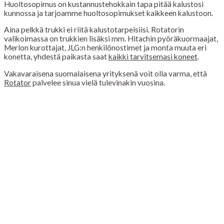
Huoltosopimus on kustannustehokkain tapa pitää kalustosi
kunnossa ja tarjoamme huoltosopimukset kaikkeen kalustoon.
Aina pelkkä trukki ei riitä kalustotarpeisiisi. Rotatorin
valikoimassa on trukkien lisäksi mm. Hitachin pyöräkuormaajat,
Merlon kurottajat, JLG:n henkilönostimet ja monta muuta eri
konetta, yhdestä paikasta saat
kaikki tarvitsemasi koneet
.
Vakavaraisena suomalaisena yrityksenä voit olla varma, että
Rotator
palvelee sinua vielä tulevinakin vuosina.