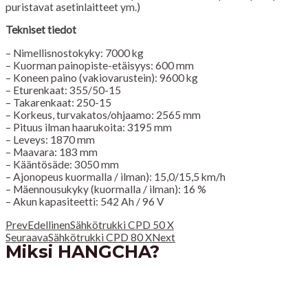
puristavat asetinlaitteet ym.)
Tekniset tiedot
– Nimellisnostokyky: 7000 kg
– Kuorman painopiste-etäisyys: 600 mm
– Koneen paino (vakiovarustein): 9600 kg
– Eturenkaat: 355/50-15
– Takarenkaat: 250-15
– Korkeus, turvakatos/ohjaamo: 2565 mm
– Pituus ilman haarukoita: 3195 mm
– Leveys: 1870 mm
– Maavara: 183 mm
– Kääntösäde: 3050 mm
– Ajonopeus kuormalla / ilman): 15,0/15,5 km/h
– Mäennousukyky (kuormalla / ilman): 16 %
– Akun kapasiteetti: 542 Ah / 96 V
Prev
Edellinen
Sähkötrukki CPD 50 X
Seuraava
Sähkötrukki CPD 80 X
Next
Miksi HANGCHA?