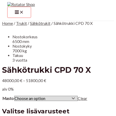
MAIN
Siirry
Sähkötrukki
MENU
sisältöön
CPD
70
X
quantity
Home
/
Trukit
/
Sähkötrukit
/ Sähkötrukki CPD 70 X
Nostokorkeus
6500 mm
Nostokyky
7000 kg
Takuu
3 vuotta
Sähkötrukki CPD 70 X
48000,00
€
–
51800,00
€
alv 0%
Masto
Clear
Valitse lisävarusteet