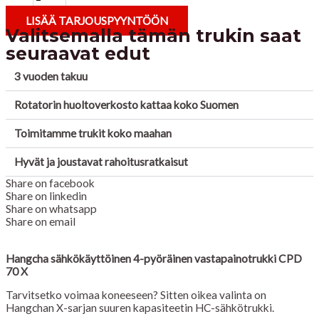
LISÄÄ TARJOUSPYYNTÖÖN
Valitsemalla tämän trukin saat
seuraavat edut
3 vuoden takuu
Rotatorin huoltoverkosto kattaa koko Suomen
Toimitamme trukit koko maahan
Hyvät ja joustavat rahoitusratkaisut
Share on facebook
Share on linkedin
Share on whatsapp
Share on email
Hangcha sähkökäyttöinen 4-pyöräinen vastapainotrukki CPD
70 X
Tarvitsetko voimaa koneeseen? Sitten oikea valinta on
Hangchan X-sarjan suuren kapasiteetin HC-sähkötrukki.