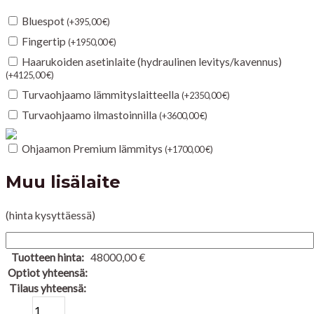
Bluespot
(
+
395,00
€
)
Fingertip
(
+
1950,00
€
)
Haarukoiden asetinlaite (hydraulinen levitys/kavennus)
(
+
4125,00
€
)
Turvaohjaamo lämmityslaitteella
(
+
2350,00
€
)
Turvaohjaamo ilmastoinnilla
(
+
3600,00
€
)
Ohjaamon Premium lämmitys
(
+
1700,00
€
)
Muu lisälaite
(hinta kysyttäessä)
Tuotteen hinta:
48000,00
€
Optiot yhteensä:
Tilaus yhteensä: