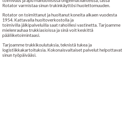
toimivuus ja apu mahdollisissa ongelmatilanteissa, tässä
Rotator varmistaa sinun trukinkäyttösi huolettomuuden.
Rotator on toimittanut ja huoltanut koneita alkaen vuodesta
1954. Kattavalla huoltoverkostolla ja
toimivilla jälkipalveluilla saat rahoillesi vastinetta. Tarjoamme
mielenrauhaa trukkiasioissa ja sinä voit keskittä
pääliiketoimintaasi.
Tarjoamme trukkikoulutuksia, teknistä tukea ja
logistiikkakartoituksia. Kokonaisvaltaiset palvelut helpottavat
sinun työpäivääsi.