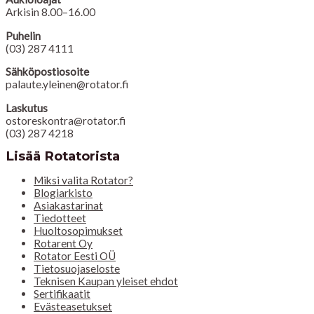
Arkisin 8.00–16.00
Puhelin
(03) 287 4111
Sähköpostiosoite
palaute.yleinen@rotator.fi
Laskutus
ostoreskontra@rotator.fi
(03) 287 4218
Lisää Rotatorista
Miksi valita Rotator?
Blogiarkisto
Asiakastarinat
Tiedotteet
Huoltosopimukset
Rotarent Oy
Rotator Eesti OÜ
Tietosuojaseloste
Teknisen Kaupan yleiset ehdot
Sertifikaatit
Evästeasetukset