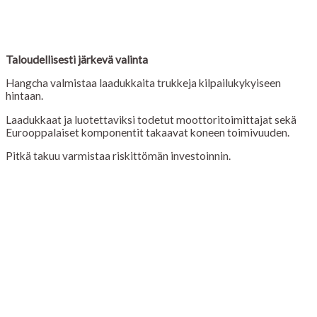
Taloudellisesti järkevä valinta
Hangcha valmistaa laadukkaita trukkeja kilpailukykyiseen
hintaan.
Laadukkaat ja luotettaviksi todetut moottoritoimittajat sekä
Eurooppalaiset komponentit takaavat koneen toimivuuden.
Pitkä takuu varmistaa riskittömän investoinnin.