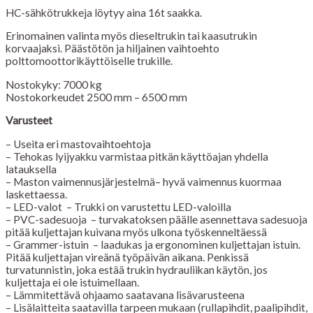
HC-sähkötrukkeja löytyy aina 16t saakka.
Erinomainen valinta myös dieseltrukin tai kaasutrukin
korvaajaksi. Päästötön ja hiljainen vaihtoehto
polttomoottorikäyttöiselle trukille.
Nostokyky: 7000 kg
Nostokorkeudet 2500 mm – 6500 mm
Varusteet
– Useita eri mastovaihtoehtoja
– Tehokas lyijyakku varmistaa pitkän käyttöajan yhdella
latauksella
– Maston vaimennusjärjestelmä– hyvä vaimennus kuormaa
laskettaessa.
– LED-valot – Trukki on varustettu LED-valoilla
– PVC-sadesuoja – turvakatoksen päälle asennettava sadesuoja
pitää kuljettajan kuivana myös ulkona työskenneltäessä
– Grammer-istuin – laadukas ja ergonominen kuljettajan istuin.
Pitää kuljettajan vireänä työpäivän aikana. Penkissä
turvatunnistin, joka estää trukin hydrauliikan käytön, jos
kuljettaja ei ole istuimellaan.
– Lämmitettävä ohjaamo saatavana lisävarusteena
– Lisälaitteita saatavilla tarpeen mukaan (rullapihdit, paalipihdit,