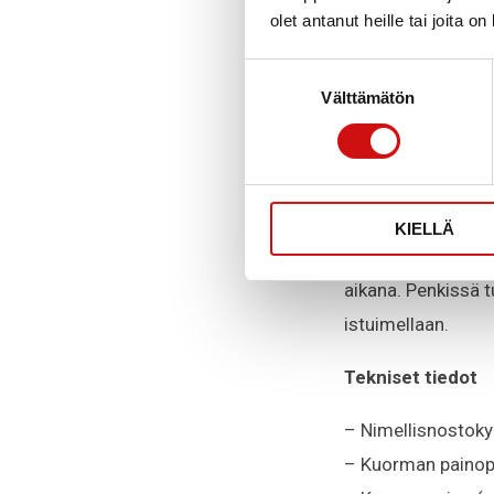
– Easylift – toi
olet antanut heille tai joita o
– Märkäjarrut
Suostumuksen
– Oskilloiva etuak
Välttämätön
valinta
– Tasauspyörästö
– Suuri maavara
– LED-valot – truk
– Turvaohjaamo lä
KIELLÄ
– Grammer-istuin –
aikana. Penkissä tu
istuimellaan.
Tekniset tiedot
– Nimellisnostoky
– Kuorman painop