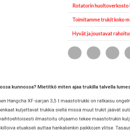
Rotatorin huoltoverkosto
Toimitamme trukit koko 
Hyvät ja joustavat rahoitu
S
S
S
h
h
h
a
a
a
r
r
r
e
e
e
o
o
o
n
n
n
ssa kunnossa? Mietitkö miten ajaa trukilla talvella lumes
f
l
w
a
i
h
c
n
a
nen Hangcha XF-sarjan 3,5 t maastotrukki on ratkaisu ongelm
e
k
t
b
e
s
nkaat kuljettavat trukkia siellä missä muut trukit jäävät sut
o
d
a
o
i
p
vaihtoehtoisesti ilmastoitu ohjaamo tekee maastotrukin ku
k
n
p
skilloiva etuakseli auttaa hankalienkin paikkojen ylitse. Tasa