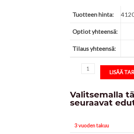
Tuotteen hinta:
412
Optiot yhteensä:
Tilaus yhteensä:
LISÄÄ T
Valitsemalla t
seuraavat edu
3 vuoden takuu