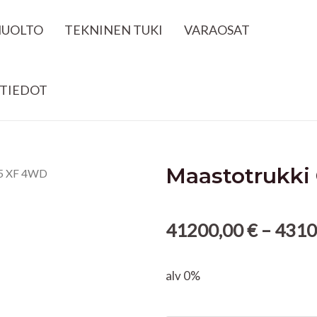
HUOLTO
TEKNINEN TUKI
VARAOSAT
TIEDOT
Maastotrukki
35 XF 4WD
41200,00
€
–
4310
alv 0%