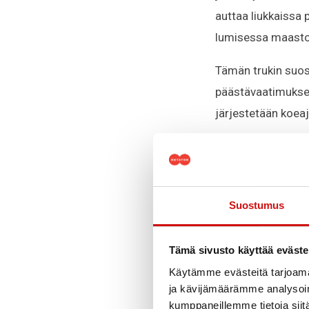
auttaa liukkaissa 
lumisessa maasto
Tämän trukin suosi
päästävaatimukset.
järjestetään koea
Kapasiteetti: 350
Nostokorkeudet
Neliveto!
Suostumus
Varusteet
Tämä sivusto käyttää eväste
– Useita erilaisia
Käytämme evästeitä tarjoama
– Kubota-moottori 
ja kävijämäärämme analysoim
erittäin luotettava
kumppaneillemme tietoja siitä