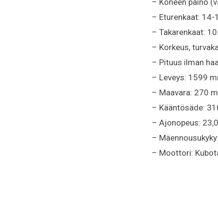
– Koneen paino (v
– Eturenkaat: 14
– Takarenkaat: 1
– Korkeus, turva
– Pituus ilman ha
– Leveys: 1599 
– Maavara: 270 
– Kääntösäde: 3
– Ajonopeus: 23,
– Mäennousukyky
– Moottori: Kubo