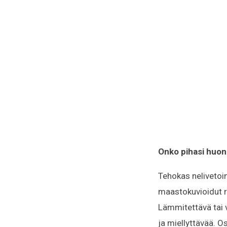
Onko pihasi huono
Tehokas nelivetoi
maastokuvioidut re
Lämmitettävä tai 
ja miellyttävää. O