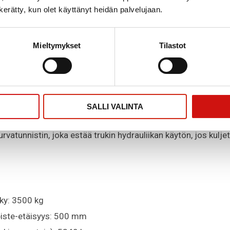
minto, noston vaimennus ennen maahan osumista
n kerätty, kun olet käyttänyt heidän palvelujaan.
seli
Mieltymykset
Tilastot
n lukko
ki on varustettu tehokkailla LED-valoilla
mmityslaitteella tai ilmastoinnilla saatavana optiona
SALLI VALINTA
 laadukas ja ergonominen kuljettajan istuin. Pitää kuljetta
rvatunnistin, joka estää trukin hydrauliikan käytön, jos kuljet
ky: 3500 kg
iste-etäisyys: 500 mm