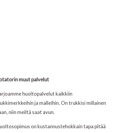
otatorin muut palvelut
arjoamme huoltopalvelut kaikkiin
rukkimerkkeihin ja malleihin. On trukkisi millainen
aan, niin meiltä saat avun.
uoltosopimus on kustannustehokkain tapa pitää