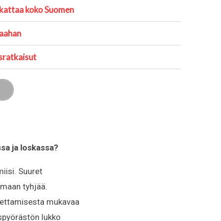
 kattaa koko Suomen
maahan
sratkaisut
S
h
a
r
e
o
n
sa ja loskassa?
e
m
a
iisi. Suuret
i
l
imaan tyhjää.
ljettamisesta mukavaa
uspyörästön lukko