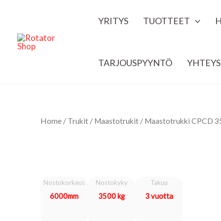
Siirry
YRITYS
TUOTTEET
sisältöön
TARJOUSPYYNTÖ
YHTEYS
Home
/
Trukit
/
Maastotrukit
/ Maastotrukki CPCD 
Nostokorkeus
Nostokyky
Takuu
6000mm
3500 kg
3 vuotta