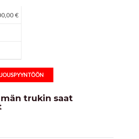
00,00
€
ARJOUSPYYNTÖÖN
ämän trukin saat
t