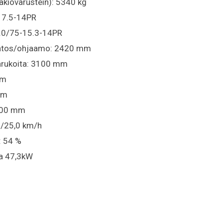
akiovarustein): 5340 kg
-17.5-14PR
0.0/75-15.3-14PR
katos/ohjaamo: 2420 mm
arukoita: 3100 mm
mm
mm
100 mm
0/25,0 km/h
: 54 %
ta 47,3kW