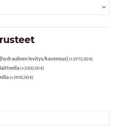
arusteet
 (hydraulinen levitys/kavennus)
(
+
2975,00
€
)
aitteella
(
+
2000,00
€
)
nilla
(
+
2900,00
€
)