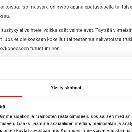
paikoissa. Iso maavara on myös apuna epätasaisella tai talv
ssa.
tuskyky ei vaihtele, vaikka säät vaihtelevat. Täyttää viimei
 Jos et ole koskaan kokeillut tai testannut nelivetoista trukki
jo/koneeseen tutustuminen.
0 kg
 3000 mm – 6000 mm
Yksityiskohdat
itä
 mastovaihtoehtoja
mme sisällön ja mainosten räätälöimiseen, sosiaalisen median
– laadukas ja tunnettu moottori. Ollut vuosien ajan markkin
iseen. Lisäksi jaamme sosiaalisen median, mainosalan ja analy
ksi
, miten käytät sivustoamme. Kumppanimme voivat yhdistää näitä t