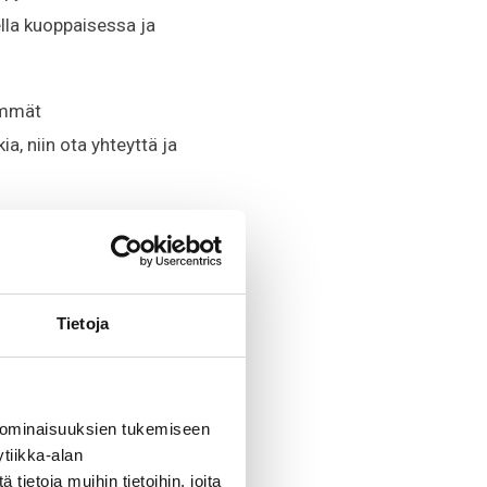
ella kuoppaisessa ja
simmät
a, niin ota yhteyttä ja
Tietoja
 ominaisuuksien tukemiseen
oilla ja todettu
tiikka-alan
ietoja muihin tietoihin, joita