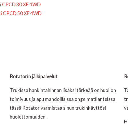
Next
i CPCD 30 XF 4WD
ki CPCD 50 XF 4WD
Rotatorin jälkipalvelut
R
Trukissa hankintahinnan lisäksi tärkeää on huollon
T
toimivuus ja apu mahdollisissa ongelmatilanteissa,
t
tässä Rotator varmistaa sinun trukinkäyttösi
v
huolettomuuden.
H