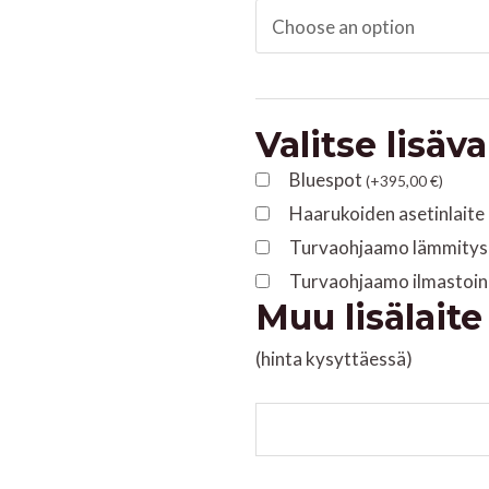
Maastotrukki
CPCD
35
XF
Valitse lisäv
4WD
quantity
Bluespot
(
+
395,00
€
)
Haarukoiden asetinlaite
Turvaohjaamo lämmitysl
Turvaohjaamo ilmastoin
Muu lisälaite
(hinta kysyttäessä)