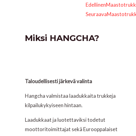
Prev
Edellinen
Maastotrukk
Seuraava
Maastotruk
Miksi HANGCHA?
Taloudellisesti järkevä valinta
Hangcha valmistaa laadukkaita trukkeja
kilpailukykyiseen hintaan.
Laadukkaat ja luotettaviksi todetut
moottoritoimittajat sekä Eurooppalaiset