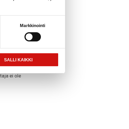
Markkinointi
SALLI KAIKKI
jan vireänä työpäivän
taja ei ole