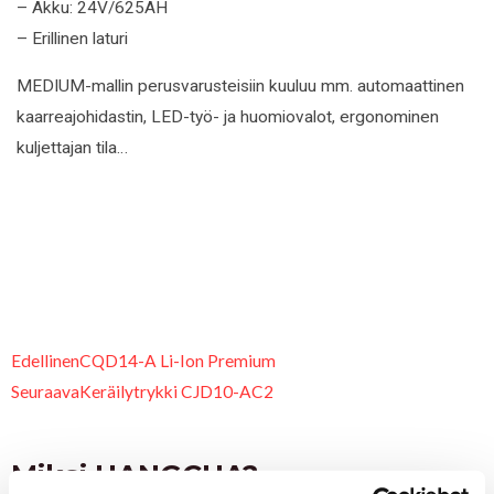
– Akku: 24V/625AH
– Erillinen laturi
MEDIUM-mallin perusvarusteisiin kuuluu mm. automaattinen
kaarreajohidastin, LED-työ- ja huomiovalot, ergonominen
kuljettajan tila…
Prev
Next
Edellinen
CQD14-A Li-Ion Premium
Seuraava
Keräilytrykki CJD10-AC2
Miksi HANGCHA?