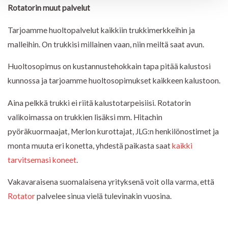
Rotatorin muut palvelut
Tarjoamme huoltopalvelut kaikkiin trukkimerkkeihin ja
malleihin. On trukkisi millainen vaan, niin meiltä saat avun.
Huoltosopimus on kustannustehokkain tapa pitää kalustosi
kunnossa ja tarjoamme huoltosopimukset kaikkeen kalustoon.
Aina pelkkä trukki ei riitä kalustotarpeisiisi. Rotatorin
valikoimassa on trukkien lisäksi mm. Hitachin
pyöräkuormaajat, Merlon kurottajat, JLG:n henkilönostimet ja
monta muuta eri konetta, yhdestä paikasta saat
kaikki
tarvitsemasi koneet
.
Vakavaraisena suomalaisena yrityksenä voit olla varma, että
Rotator
palvelee sinua vielä tulevinakin vuosina.