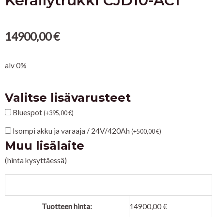
Keräilytrukki CJD10-AC1
14900,00
€
alv 0%
Valitse lisävarusteet
Keräilytrukki
CJD10-
Bluespot
(
+
395,00
€
)
AC1
Isompi akku ja varaaja / 24V/420Ah
(
+
500,00
€
)
quantity
KON
Muu lisälaite
(hinta kysyttäessä)
LE
Tuotteen hinta:
14900,00
€