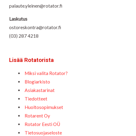
palaute.yleinen@rotator.fi
Laskutus
ostoreskontra@rotator.fi
(03) 287 4218
Lisää Rotatorista
Miksi valita Rotator?
Blogiarkisto
Asiakastarinat
Tiedotteet
Huoltosopimukset
Rotarent Oy
Rotator Eesti OÜ
Tietosuojaseloste