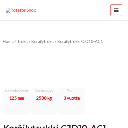
Siirry
MAI
sisältöön
MEN
Home
/
Trukit
/
Keräilytrukit
/ Keräilytrukki CJD10-AC1
KON
LE
Nostokorkeus
Nostokyky
Takuu
125 mm
2500 kg
3 vuotta