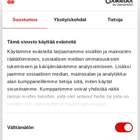
Suostumus
Yksityiskohdat
Tietoja
Taloudellisesti järkevä valinta
Tämä sivusto käyttää evästeitä
Hangcha valmistaa laadukkaita trukkeja kilpailukykyiseen
Käytämme evästeitä tarjoamamme sisällön ja mainosten
hintaan.
räätälöimiseen, sosiaalisen median ominaisuuksien
tukemiseen ja kävijämäärämme analysoimiseen. Lisäksi
Laadukkaat ja luotettaviksi todetut moottoritoimittajat sekä
jaamme sosiaalisen median, mainosalan ja analytiikka-
Eurooppalaiset komponentit takaavat koneen toimivuuden.
alan kumppaneillemme tietoja siitä, miten käytät
sivustoamme. Kumppanimme voivat yhdistää näitä
Pitkä takuu varmistaa riskittömän investoinnin.
tietoja muihin tietoihin, joita olet antanut heille tai joita on
kerätty, kun olet käyttänyt heidän palvelujaan.
Suostumuksen
Välttämätön
valinta
Rotatorin jälkipalvelut