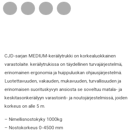
S
S
S
S
h
h
h
h
a
a
a
a
r
r
r
r
e
e
e
e
o
o
o
o
n
n
n
n
f
l
w
e
a
i
h
m
c
n
a
a
CJD-sarjan MEDIUM-keräilytrukki on korkealuokkainen
e
k
t
i
varastolaite. keräilytrukissa on täydellinen turvajärjestelmä,
b
e
s
l
o
d
a
erinomainen ergonomia ja huippuluokan ohjausjärjestelmä.
o
i
p
Luotettavuuden, vakauden, mukavuuden, turvallisuuden ja
k
n
p
erinomaisen suorituskyvyn ansiosta se soveltuu matala- ja
keskitasonkeräilyyn varastointi- ja noutojärjestelmissä, joiden
korkeus on alle 5 m.
– Nimellisnostokyky 1000kg
– Nostokorkeus 0-4500 mm