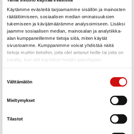
Käytämme evästeitä tarjoamamme sisällön ja mainosten
Pitkä takuu varmistaa riskittömän investoinnin.
räätälöimiseen, sosiaalisen median ominaisuuksien
tukemiseen ja kävijämäärämme analysoimiseen. Lisäksi
jaamme sosiaalisen median, mainosalan ja analytiikka-
alan kumppaneillemme tietoja siitä, miten käytät
sivustoamme. Kumppanimme voivat yhdistää näitä
Rotatorin jälkipalvelut
tietoja muihin tietoihin, joita olet antanut heille tai joita on
kerätty, kun olet käyttänyt heidän palvelujaan.
Trukissa hankintahinnan lisäksi tärkeää on huollon
toimivuus ja apu mahdollisissa ongelmatilanteissa, tässä
Suostumuksen
Rotator varmistaa sinun trukinkäyttösi huolettomuuden.
Välttämätön
valinta
Rotator on toimittanut ja huoltanut koneita alkaen vuodesta
1954. Kattavalla huoltoverkostolla ja
Mieltymykset
toimivilla jälkipalveluilla saat rahoillesi vastinetta. Tarjoamme
mielenrauhaa trukkiasioissa ja sinä voit keskittä
Tilastot
pääliiketoimintaasi.