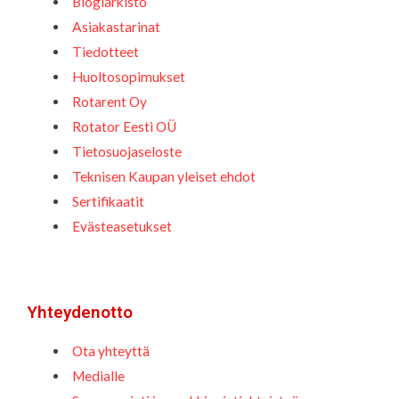
Blogiarkisto
Asiakastarinat
Tiedotteet
Huoltosopimukset
Rotarent Oy
Rotator Eesti OÜ
Tietosuojaseloste
Teknisen Kaupan yleiset ehdot
Sertifikaatit
Evästeasetukset
Yhteydenotto
Ota yhteyttä
Medialle