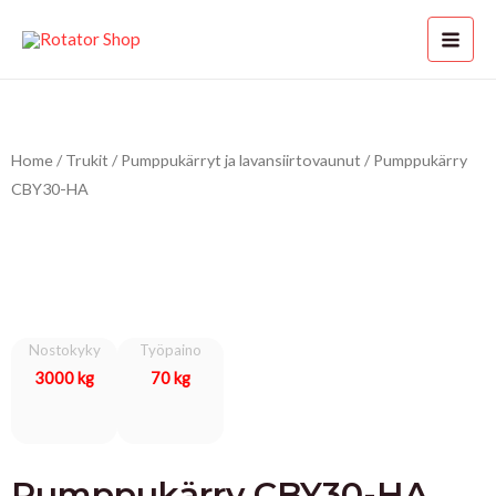
Siirry
MAI
sisältöön
MEN
Home
/
Trukit
/
Pumppukärryt ja lavansiirtovaunut
/ Pumppukärry
CBY30-HA
KON
LE
Nostokyky
Työpaino
3000 kg
70 kg
Pumppukärry CBY30-HA