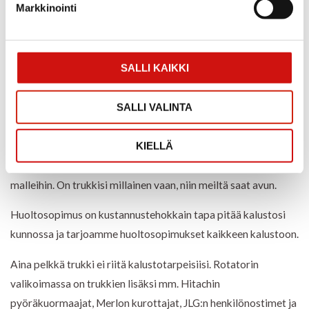
Markkinointi
Tarjoamme trukkikoulutuksia, teknistä tukea ja
logistiikkakartoituksia. Kokonaisvaltaiset palvelut
helpottavat sinun työpäivääsi.
SALLI KAIKKI
SALLI VALINTA
Rotatorin muut palvelut
KIELLÄ
Tarjoamme huoltopalvelut kaikkiin trukkimerkkeihin ja
malleihin. On trukkisi millainen vaan, niin meiltä saat avun.
Huoltosopimus on kustannustehokkain tapa pitää kalustosi
kunnossa ja tarjoamme huoltosopimukset kaikkeen kalustoon.
Aina pelkkä trukki ei riitä kalustotarpeisiisi. Rotatorin
valikoimassa on trukkien lisäksi mm. Hitachin
pyöräkuormaajat, Merlon kurottajat, JLG:n henkilönostimet ja