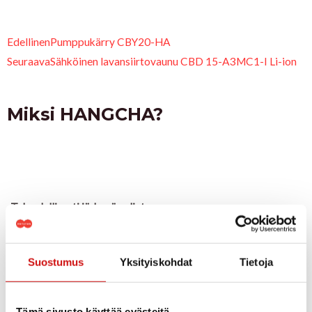
Prev
Ne
Edellinen
Pumppukärry CBY20-HA
Seuraava
Sähköinen lavansiirtovaunu CBD 15-A3MC1-I Li-ion
Miksi HANGCHA?
Taloudellisesti järkevä valinta
Hangcha valmistaa laadukkaita trukkeja kilpailukykyiseen
hintaan.
Suostumus
Yksityiskohdat
Tietoja
Laadukkaat ja luotettaviksi todetut moottoritoimittajat sekä
Eurooppalaiset komponentit takaavat koneen toimivuuden.
Tämä sivusto käyttää evästeitä