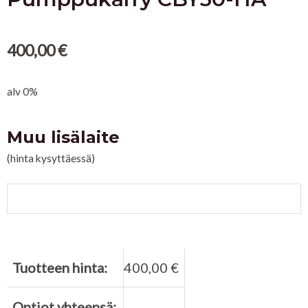
400,00
€
alv 0%
Muu lisälaite
Pumppukärry
CBY30-
(hinta kysyttäessä)
HA
quantity
KON
LE
Tuotteen hinta:
400,00
€
Optiot yhteensä: