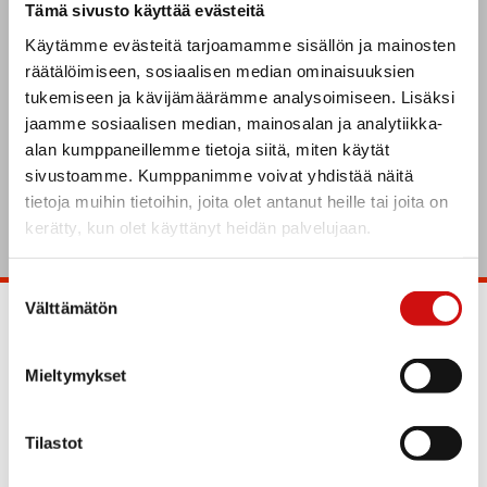
Tämä sivusto käyttää evästeitä
tuottavuutta ja tulosta
Käytämme evästeitä tarjoamamme sisällön ja mainosten
oikealla kone- ja
räätälöimiseen, sosiaalisen median ominaisuuksien
tuotevalinnalla
tukemiseen ja kävijämäärämme analysoimiseen. Lisäksi
jaamme sosiaalisen median, mainosalan ja analytiikka-
alan kumppaneillemme tietoja siitä, miten käytät
sivustoamme. Kumppanimme voivat yhdistää näitä
ROTATOR.FI
tietoja muihin tietoihin, joita olet antanut heille tai joita on
kerätty, kun olet käyttänyt heidän palvelujaan.
Suostumuksen
Välttämätön
valinta
Mieltymykset
F
L
I
Y
a
i
n
o
c
n
s
u
Tilastot
e
k
t
t
b
e
a
u
Yhteystiedot