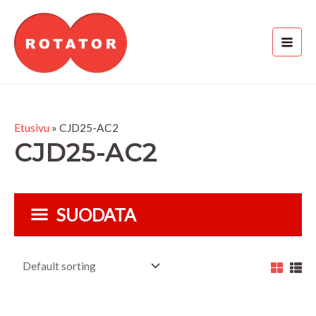
Siirry
MAI
sisältöön
MEN
Etusivu
»
CJD25-AC2
KON
CJD25-AC2
LE
SUODATA