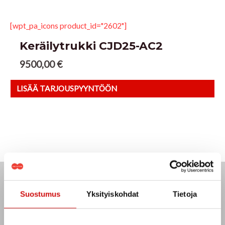
[wpt_pa_icons product_id="2602"]
Keräilytrukki CJD25-AC2
9500,00
€
LISÄÄ TARJOUSPYYNTÖÖN
KON
LE
Suostumus
Yksityiskohdat
Tietoja
Rotator Oy –