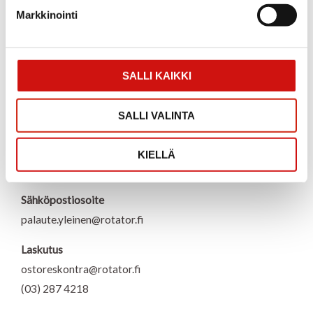
o
d
g
b
o
i
r
e
Markkinointi
k
n
a
Tuottotie 4
m
PL 10
33961 Pirkkala
SALLI KAIKKI
Aukioloajat
SALLI VALINTA
Arkisin 8.00–16.00
Puhelin
KIELLÄ
(03) 287 4111
Sähköpostiosoite
palaute.yleinen@rotator.fi
Laskutus
ostoreskontra@rotator.fi
(03) 287 4218